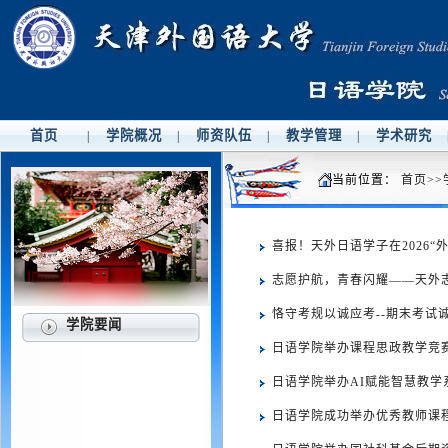
首页
学院概况
师资队伍
教学管理
学术研究
|
|
|
|
当前位置：
首页
>>
喜报！天外日语学子在2026“外
志愿护航，青春闪耀——天外志愿者
恪守考规以诚应考--期末考试
学院要闻
日语学院举办课程思政教学竞
日语学院举办AI赋能智慧教学
日语学院成功举办优秀教师课程