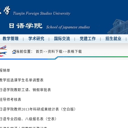
教学管理
学术研究
国际交流
党建工作
招生就业
|
|
|
|
|
当前位置：
首页
>>
资料下载
>>
表格下载
报销单
教学班选课学生名单调整表
日语学院教职工请、销假审批表
班导师考核表
日语学院教师2013年科研成果统计表（空白版）
日语专业四级、八级报名表（空表）