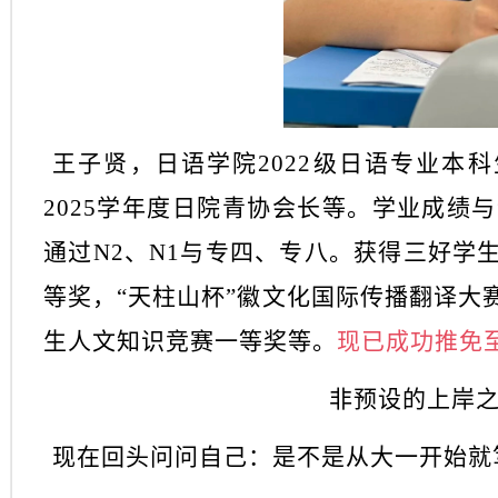
王子贤
，
日语学院
2022级日语专业本科
2025学年度日院青协会长等
。
学业成绩与
通过
N2、N1与专四、专八
。
获得三好学
等奖
，
“天柱山杯”徽文化国际传播翻译大
生人文知识竞赛一等奖等
。
现已
成功推免
非预设的上岸
现在回头问问自己：是不是从大一开始就