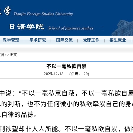
教学管理
学术研究
国际交流
党建工作
招生就业
|
|
|
|
|
教育
>>
正文
不以一毫私欲自累
2025-12-18
(点击：
20
)
中说：
“不以一毫私意自蔽，不以一毫私欲自
己的判断，也不为任何微小的私欲牵累自己的身
己自律的品德。
欲望却非人人所能。不以一毫私欲自累，做