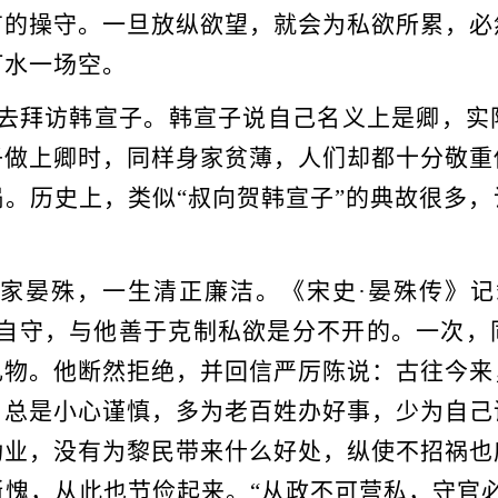
有的操守。一旦放纵欲望，就会为私欲所累，必
打水一场空。
拜访韩宣子。韩宣子说自己名义上是卿，实
子做上卿时，同样身家贫薄，人们却都十分敬重
祸。历史上，类似
“叔向贺韩宣子”的典故很多
。
家晏殊，一生清正廉洁。《宋史
·晏殊传》
廉自守，与他善于克制私欲是分不开的。一次，
礼物。他断然拒绝，并回信严厉陈说：古往今来
，总是小心谨慎，多为老百姓办好事，少为自己
功业，没有为黎民带来什么好处，纵使不招祸也
愧，从此也节俭起来。“从政不可营私，守官