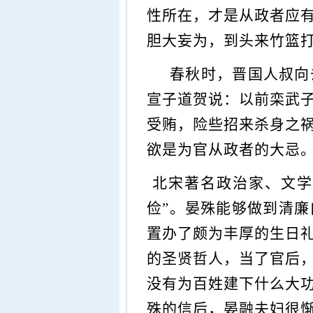
性所在，才是从政者应
胆大妄为，到头来竹篮
春秋时，晋国人叔向去
宣子道贺说：以前栾武
受贿，险些招来杀身之
欲是为官从政者的大忌
北宋著名政治家、文学
俭”。晏殊能够做到清
置办了颇为丰厚的生日
的圣贤哲人，当了官后
没有为百姓建下什么大
殊的信后，晏融夫妇很惭