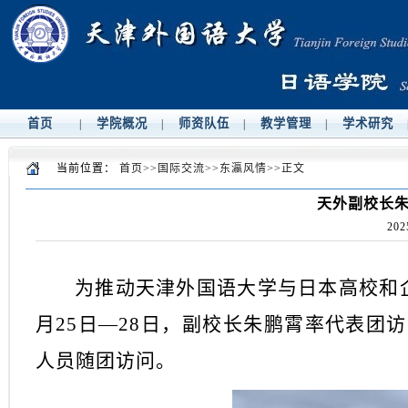
首页
学院概况
师资队伍
教学管理
学术研究
|
|
|
|
当前位置：
首页
>>
国际交流
>>
东瀛风情
>>
正文
天外副校长
202
为推动天津外国语大学与日本高校和
月25日—28日，副校长朱鹏霄率代表团
人员随团访问。