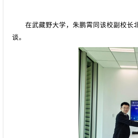
在武藏野大学，朱鹏霄同该校副校长
谈。